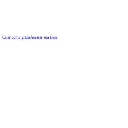
Criar conta grátis
Acessar sua Base
Summer Release 2026
O maior lançamento da nossa história traz a Jornada dos Clientes, nova tela
de Métricas e um Assistente Inteligente.
Saiba mais