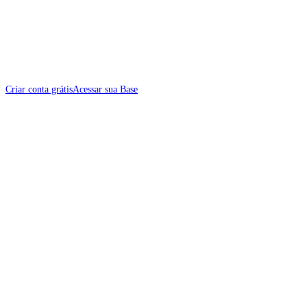
Criar conta grátis
Acessar sua Base
Summer Release 2026
O maior lançamento da nossa história traz a Jornada dos Clientes, nova tela
de Métricas e um Assistente Inteligente.
Saiba mais